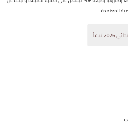
كما أوضحت وزارة التربية العراقية أن النتائج سيتم رفعها إلكترونياً بصيغة PDF ليسهل على الطلبة تحميلها والبحث عن
مية المعتمدة.
 تباعاً