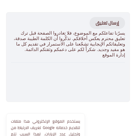
إرسال تعليق
يسرّنا تفاعلكم مع الموضوع، فلا تغادروا الصفحة قبل ترك
تعليق محترم يعكس أخلاقكم. تذكّروا أن الكلمة الطيبة صدقة،
وتعليقاتكم الإيجابية تشجّعنا على الاستمرار في تقديم كل ما
هو مفيد وجديد. شكراً لكم على دعمكم وثقتكم الدائمة.
إدارة الموقع
يستخدم الموقع الإلكتروني هذا ملفات
تعريف الارتباط من Google لتقديم خدماته
وتحليل عدد الزيارات. لهذا السبب تتم