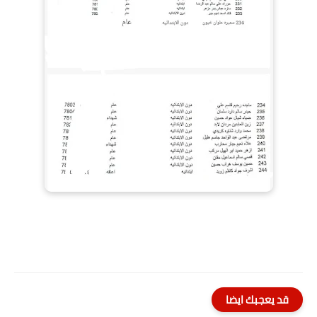
قد يعجبك ايضا