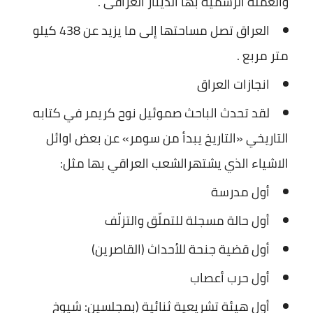
والعملة الرسمية بها الدينار العراقى .
العراق تصل مساحتها إلى ما يزيد عن 438 كيلو
متر مربع .
انجازات العراق
لقد تحدث الباحث صموئيل نوح كريمر في كتابه
التاريخي «التاريخ يبدأ من سومر» عن بعض اوائل
الاشياء الذي يشتهرالشعب العراقي بها مثل:
أول مدرسة
أول حالة مسجلة للتملّق والتزلّف
أول قضية جنحة للأحداث (القاصرين)
أول حرب أعصاب
أول هيئة تشريعية ثنائية (بمجلسين: شيوخ