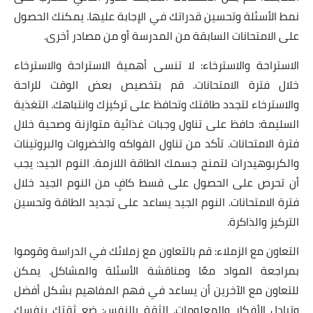
نمط الأسئلة وتحسين قدراتك في الإجابة عليها. يمكنك الحصول
على الامتحانات السابقة من المدرسة أو من مصادر أخرى.
الاستراحة والاسترخاء: لا تنسى أهمية الاستراحة والاسترخاء
خلال فترة الامتحانات. قم بتخصيص بعض الوقت للراحة
والاسترخاء لتجدد طاقتك وتحافظ على تركيزك وانتباهك. التغذية
السليمة: حافظ على تناول وجبات غذائية متوازنة وصحية خلال
فترة الامتحانات. تأكد من تناول الفواكه والخضروات والبروتينات
والكربوهيدرات لتمنح جسمك الطاقة اللازمة. النوم الجيد: يجب
أن تحرص على الحصول على قسط كافٍ من النوم الجيد خلال
فترة الامتحانات. النوم الجيد يساعد على تجديد الطاقة وتحسين
التركيز والذاكرة.
التعاون مع الزملاء: قم بالتعاون مع زملائك في الدراسة وقوموا
بمراجعة المواد معًا ومناقشة الأسئلة والمشاكل. يمكن
للتعاون مع الآخرين أن يساعد في فهم المفاهيم بشكل أفضل
وتبادل الأفكار والمعلومات. الثقة بالنفس: ضع ثقتك بنفسك