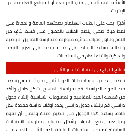
الأسئلة المماثلة في كتب المراجعة أو المواقع التعليمية عبر
الإنترنت.
أخيرًا، يجب على الطلاب الاهتمام بصحتهم العامة والحفاظ على
نمط حياة صحي. ينصح الطلاب بالحصول على قسط كافٍ من
النوم وتناول وجبات غذائية متوازنة وممارسة التمارين الرياضية
بانتظام. يساعد الحفاظ على صحة جيدة على تعزيز التركيز
والذاكرة والأداء العام في الامتحانات.
نصائح للنجاح في امتحانات الدور الثاني
تحضير جيد: قبل بدء امتحانات الدور الثاني، يجب أن تقوم بتحضير
جيد للمواد الدراسية. قم بمراجعة المنهج بشكل كامل وتأكد
من فهمك الجيد للمفاهيم والمعلومات الأساسية. إنشاء جدول
دراسي: قم بإنشاء جدول دراسي يحدد أوقات دراسة محددة لكل
مادة. يساعد هذا الجدول في تنظيم وقتك وضمان أن تقوم
بمراجعة جميع المواد بشكل متساوٍ. ممارسة الامتحانات
السابقة: قم بحل الامتحانات السابقة للدور الثاني للتدرب على